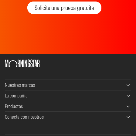
Solicite una prueba gratuita
Nuestras marcas
La compañía
Morningstar Data+Analytics
Productos
Our story
Morningstar Wealth
Conecta con nosotros
Morningstar Direct
Careers
Morningstar Credit
Contact
PitchBook
Events