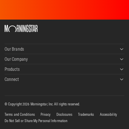
Our Brands
Our Company
Morningstar Data+Analytics
Products
Our story
Morningstar Wealth
Connect
Morningstar Direct
Careers
Morningstar Credit
Contact
PitchBook
Events
Morningstar Retirement
Linkedin
© Copyright 2026 Morningstar, Inc. All rights reserved.
Direct Advisory Suite
Culture
D
Morningstar Indexes
o
Terms and Conditions
Privacy
Disclosures
Trademarks
Accessibility
X
N
Sustainalytics
Corporate Sustainability
Do Not Sell or Share My Personal Information
o
t
Facebook